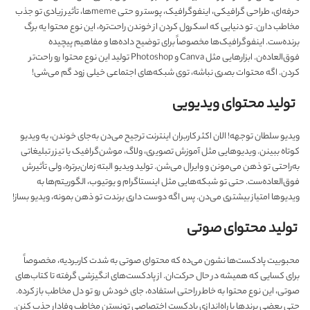
حرفه‌ای، طراحی گرافیکی، اینفوگرافیک، پوستر و حتی memeها، تأثیر زیادی تو جذب
مخاطب دارن. تو دنیایی که اسکرول کردن از خوندن راحت‌تره، این نوع محتوا یه برگ
برنده‌ست. اینفوگرافیک‌ها مخصوصاً برای توضیح داده‌ها و مفاهیم پیچیده
فوق‌العاده‌ن. ابزارهایی مثل Canva و Photoshop تولید این نوع محتوا رو راحت‌تر
کردن. اگه محتوات بصری نباشه، توی شبکه‌های اجتماعی خیلی زود گم می‌شی!
تولید محتوای ویدیویی
ویدیو سلطان توجهه! الان اکثر کاربران اینترنت ترجیح می‌دن به‌جای خوندن، یه ویدیو
کوتاه ببینن. ویدیوهایی مثل آموزش تصویری، ولاگ، موشن‌گرافیک یا تیزر تبلیغاتی
به‌راحتی تو ذهن می‌مونن و وایرال می‌شن. تولید ویدیو البته زمان‌برتره، ولی تأثیرش
فوق‌العاده‌ست. حتی تو شبکه‌هایی مثل اینستاگرام و یوتیوب، الگوریتم‌ها به
ویدیوها امتیاز بیشتری می‌دن. پس اگه دوست داری برندت تو ذهن بمونه، ویدیو بساز!
تولید محتوای صوتی
محبوبیت پادکست‌ها نشون می‌ده که محتوای صوتی به شدت کاربردیه، مخصوصاً
برای کسایی که همیشه در حال حرکت‌ان. از پادکست‌های انگیزشی گرفته تا کتاب‌های
صوتی، این نوع محتوا به خاطر راحتی استفاده، جای خودش رو تو دل مخاطب باز کرده.
حتی بعضی برندها با راه‌اندازی پادکست اختصاصی تونستن مخاطب وفادار جذب کنن.