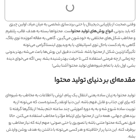
وقتی صحبت از بازاریابی دیجیتال یا حتی برندسازی شخصی به میان میاد، اولین چیزی
که باید بدونی،
انواع روش‌های تولید محتوا
ست. محتواها بسته به هدف، قالب، پلتفرم
و مخاطب شکل‌های مختلفی به خودشون می‌گیرن. گاهی یه مقاله آموزنده توی بلاگ،
گاهی یه پادکست باحال توی اسپاتیفای، یا یه ویدیوی اینستاگرامی می‌تونه
تأثیرگذارترین شکل از محتوا باشه. شناخت دقیق این روش‌ها باعث می‌شه بهتر بدونی
چه زمانی از چه فرمتی استفاده کنی تا حرفت بهتر شنیده بشه. پس اگه می‌خوای دیده
بشی، اول باید با تمام شیوه‌های تولید محتوا آشنا بشی!
مقدمه‌ای بر دنیای تولید محتوا
تولید محتوا به زبان ساده یعنی انتقال یک پیام، ارزش یا اطلاعات به مخاطب به شیوه‌ای
که برای اون جذاب و قابل فهم باشه. این دنیا اونقدر گسترده‌ست که می‌تونه از یه
توییت ساده شروع شه و به یه دوره آموزشی چند ساعته ختم بشه! از بلاگرها گرفته تا
برندهای جهانی، همه دارن از محتوا برای ارتباط مؤثر با مخاطب استفاده می‌کنن. حالا
فرق نمی‌کنه محتوا متنی باشه یا تصویری یا حتی صوتی؛ مهم اینه که نیاز مخاطب رو
برطرف کنه. این دنیا پر از خلاقیته و هر کسی می‌تونه با داشتن یه هدف روشن واردش
بشه.