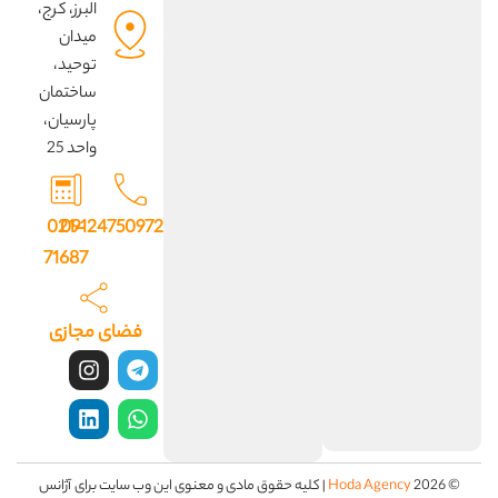
البرز، کرج،
میدان
توحید،
ساختمان
پارسیان،
واحد 25
021-
09124750972
71687
فضای مجازی
© 2026
Hoda Agency
| کلیه حقوق مادی و معنوی این وب سایت برای آژانس