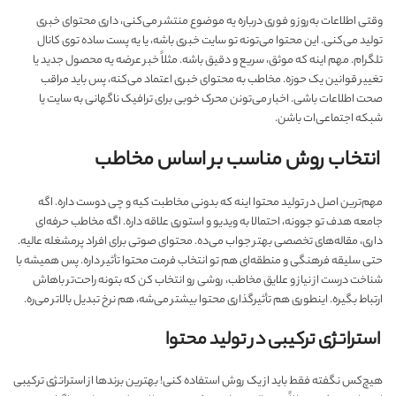
وقتی اطلاعات به‌روز و فوری درباره یه موضوع منتشر می‌کنی، داری محتوای خبری
تولید می‌کنی. این محتوا می‌تونه تو سایت خبری باشه، یا یه پست ساده توی کانال
تلگرام. مهم اینه که موثق، سریع و دقیق باشه. مثلاً خبر عرضه یه محصول جدید یا
تغییر قوانین یک حوزه. مخاطب به محتوای خبری اعتماد می‌کنه، پس باید مراقب
صحت اطلاعات باشی. اخبار می‌تونن محرک خوبی برای ترافیک ناگهانی به سایت یا
شبکه اجتماعی‌ات باشن.
انتخاب روش مناسب بر اساس مخاطب
مهم‌ترین اصل در تولید محتوا اینه که بدونی مخاطبت کیه و چی دوست داره. اگه
جامعه هدف تو جوونه، احتمالا به ویدیو و استوری علاقه داره. اگه مخاطب حرفه‌ای
داری، مقاله‌های تخصصی بهتر جواب می‌ده. محتوای صوتی برای افراد پرمشغله عالیه.
حتی سلیقه فرهنگی و منطقه‌ای هم تو انتخاب فرمت محتوا تأثیر داره. پس همیشه با
شناخت درست از نیاز و علایق مخاطب، روشی رو انتخاب کن که بتونه راحت‌تر باهاش
ارتباط بگیره. اینطوری هم تأثیرگذاری محتوا بیشتر می‌شه، هم نرخ تبدیل بالاتر می‌ره.
استراتژی ترکیبی در تولید محتوا
هیچ‌کس نگفته فقط باید از یک روش استفاده کنی! بهترین برندها از استراتژی ترکیبی