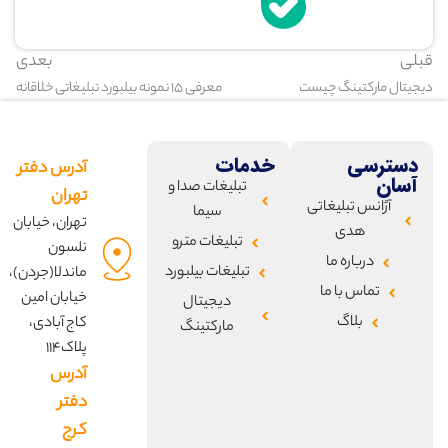
قبلی
بعدی
دیجیتال مارکتینگ چیست
معرفی ۱۵ نمونه بیلبورد تبلیغاتی خلاقانه
دسترسی
خدمات
آدرس دفتر
آسان
تبلیغات صدا و
تهران
آژانس تبلیغاتی
سیما
تهران، خیابان
هدی
تبلیغات مترو
نلسون
درباره ما
تبلیغات بیلبورد
ماندلا(جردن)،
تماس با ما
خیابان امین
دیجیتال
بلاگ
کاج آبادی،
مارکتینگ
پلاک۱۱۴
آدرس
دفتر
کرج