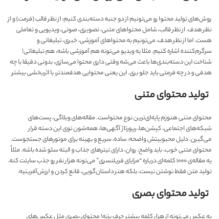
روش‌های تولید محتوا رو می‌تونیم از دو جنبه دسته‌بندی کنیم: از نظر قالب (فرمت) و از
نظر هدف. از نظر قالب، شامل محتواهای متنی، تصویری، صوتی، ویدیویی و تعاملی
هست. اما از نظر هدف، می‌تونیم به محتواهای آموزشی، خبری، تبلیغاتی و
سرگرم‌کننده اشاره کنیم. مثلا یه ویدیو می‌تونه هم آموزشی باشه، هم تبلیغاتی!
شناخت این دسته‌بندی‌ها باعث می‌شه وقتی داری محتوا می‌سازی، بدونی دقیقا با چه
هدفی و در چه فرمتی باید جلو بری. این یعنی محتوایی هدفمندتر، با اثربخشی بیشتر.
تولید محتوای متنی
محتوای متنی هنوزم پایه‌ای‌ترین نوع محتواست. مقاله‌های وبلاگی، پست‌های
شبکه‌های اجتماعی، کپشن‌ها، رپورتاژ آگهی‌ها، همه‌شون توی این دسته قرار
می‌گیرن. دلیل محبوبیتش واضحه: ساده، سریع و بهینه برای موتورهای جستجوست.
محتوای متنی خوب، باید واضح، روان، دارای تیترهای جذاب و البته سئو شده باشه. مثلاً
یه مقاله‌ی ۱۰۰۰ کلمه‌ای درباره “مزایای فریلنسری” می‌تونه هزار نفر رو جذب سایتت کنه.
تولید متن فقط نوشتن نیست، بلکه هنر داستان‌گویی، قانع کردن و ارزش‌آفرینیه.
تولید محتوای بصری
یه عکس می‌تونه از هزار کلمه بیشتر حرف بزنه! محتوای بصری مثل عکس‌های