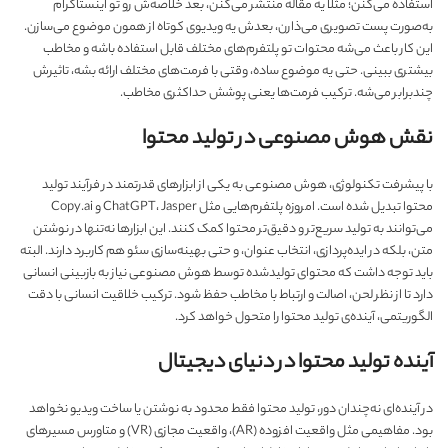
استفاده می‌کنن؛ مثلاً یه مقاله منتشر می‌کنن، بعد خلاصه‌ش رو تو اینستاگرام
به‌صورت پست تصویری می‌ذارن، بعدش یه ویدیوی کوتاه از همون موضوع می‌سازن.
این کار باعث می‌شه محتوات تو پلتفرم‌های مختلف قابل استفاده باشه و مخاطب
بیشتری ببینی. حتی یه موضوع ساده، وقتی با فرمت‌های مختلف ارائه بشه، تاثیرش
چندبرابر می‌شه. ترکیب فرمت‌ها یعنی پوشش حداکثری مخاطب.
نقش هوش مصنوعی در تولید محتوا
با پیشرفت تکنولوژی، هوش مصنوعی به یکی از ابزارهای قدرتمند در فرآیند تولید
محتوا تبدیل شده است. امروزه پلتفرم‌هایی مثل ChatGPT، Jasper و Copy.ai
می‌توانند به تولید سریع‌تر و دقیق‌تر محتوا کمک کنند. این ابزارها نه‌تنها در نوشتن
متن، بلکه در ایده‌پردازی، انتخاب عنوان، و حتی بهینه‌سازی سئو هم کاربرد دارند. البته
باید توجه داشت که محتوای تولیدشده توسط هوش مصنوعی نیاز به بازبینی انسانی
دارد تا از نظر لحن، اصالت و ارتباط با مخاطب حفظ شود. ترکیب خلاقیت انسانی با دقت
الگوریتمی، آینده‌ی تولید محتوا را متحول خواهد کرد.
آینده تولید محتوا در دنیای دیجیتال
در آینده‌ای نه‌چندان دور، تولید محتوا فقط محدود به نوشتن یا ساخت ویدیو نخواهد
بود. مفاهیمی مثل واقعیت افزوده (AR)، واقعیت مجازی (VR) و متاورس مسیرهای