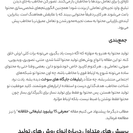
تازه‌ای را برای تعامل برندها با مخاطبان باز می‌کنند. تصور کن مخاطب به‌جای دیدن
تبلیغ، وارد تجربه‌ای تعاملی از برندت شود! همچنین الگوریتم‌های شخصی‌سازی محتوا
باعث می‌شوند هر کاربر دقیقاً محتوایی ببیند که با علایقش هماهنگ است. بنابراین،
آینده‌ی بازاریابی محتوا به سمت تجربه‌محور شدن و تعامل عمیق‌تر با مخاطب پیش
می‌رود.
جمع‌بندی
تولید محتوا یه هنر و یه مهارته که اگه درست یاد بگیری، می‌تونه برات کلی ارزش خلق
کنه. تو این مقاله با انواع روش‌های تولید محتوا آشنا شدی: متنی، تصویری، ویدیویی،
صوتی، تعاملی و… هر کدوم کاربرد خاص خودشونو دارن. بعضی وقتا حتی یه محتوای
ساده می‌تونه شروع یه ارتباط قوی با مخاطب باشه، چه اون محتوا تو شبکه‌های
اجتماعی منتشر بشه، چه مثلاً در
تبلیغات جایگاه های سوخت
دیده بشه. یادت نره،
شناخت مخاطب، هدف‌گذاری درست و استفاده از ابزارهای هوشمند، کلید موفقیت تو
تولید محتوا هستن. پس محتوا رو فقط برای تولید نساز، برای تأثیرگذاری بساز. چون
محتوا فقط نوشتن یا ضبط نیست، بلکه ارتباط مؤثره.
مطالب دیگر ما: پیشنهاد می کنیم مقاله “
معرفی 15 بیلبورد تبلیغاتی خلاقانه
” را نیز
مطالعه فرمائید.
پرسش های متداول درباره انواع روش های تولید