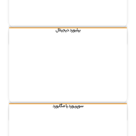
بیلبورد دیجیتال
سوپربورد یا مگابورد