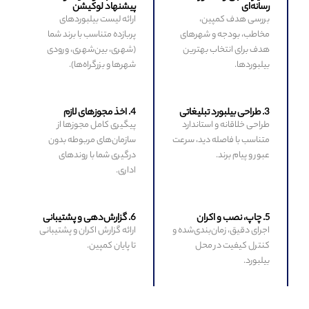
رسانه‌ای
پیشنهاد لوکیشن
بررسی هدف کمپین،
ارائه لیست بیلبوردهای
مخاطب، بودجه و شهرهای
پربازده متناسب با برند شما
هدف برای انتخاب بهترین
(شهری، بین‌شهری، ورودی
بیلبوردها.
شهرها و بزرگراه‌ها).
3. طراحی بیلبورد تبلیغاتی
4. اخذ مجوزهای لازم
طراحی خلاقانه و استاندارد
پیگیری کامل مجوزها از
متناسب با فاصله دید، سرعت
سازمان‌های مربوطه بدون
عبور و پیام برند.
درگیری شما با روندهای
اداری.
5. چاپ، نصب و اکران
6. گزارش‌دهی و پشتیبانی
اجرای دقیق، زمان‌بندی‌شده و
ارائه گزارش اکران و پشتیبانی
کنترل کیفیت در محل
تا پایان کمپین.
بیلبورد.