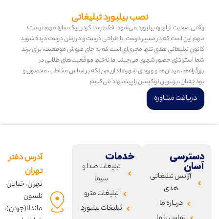
نصب بیلبورد تبلیغاتی
وقتی صحبت از اجاره بیلبورد می‌شود، فقط پیدا کردن یک سازه مهم نیست؛
مهم این است که در مسیر درست، با طراحی درست و در زمان درست دیده شوید.
کانون تبلیغاتی هدی تنها مجری‌ای است که به جای فروش موقعیت، برای برند
شما استراتژی حضور شهری می‌چیند. ما نه‌تنها موقعیت‌های طلایی در
بزرگراه‌ها، میدان‌ها و ورودی شهرها داریم، بلکه بر اساس مخاطب، محصول و
بودجه‌تان، بهترین لوکیشن را پیشنهاد می‌کنیم
دریافت مشاوره
دسترسی
خدمات
آدرس دفتر
آسان
تبلیغات صدا و
تهران
آژانس تبلیغاتی
سیما
تهران، خیابان
هدی
تبلیغات مترو
نلسون
درباره ما
تبلیغات بیلبورد
ماندلا(جردن)،
تماس با ما