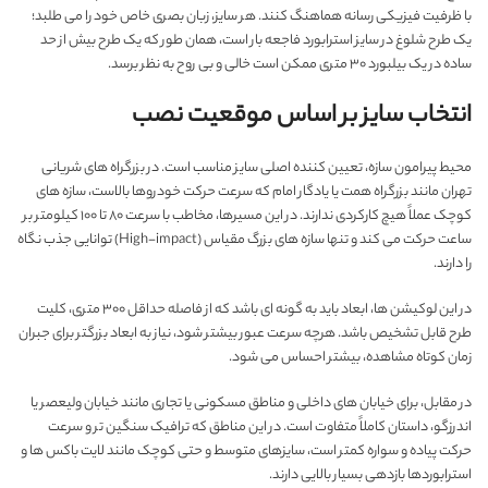
با ظرفیت فیزیکی رسانه هماهنگ کنند. هر سایز، زبان بصری خاص خود را می طلبد؛
یک طرح شلوغ در سایز استرابورد فاجعه بار است، همان طور که یک طرح بیش از حد
ساده در یک بیلبورد ۳۰ متری ممکن است خالی و بی روح به نظر برسد.
انتخاب سایز بر اساس موقعیت نصب
محیط پیرامون سازه، تعیین کننده اصلی سایز مناسب است. در بزرگراه های شریانی
تهران مانند بزرگراه همت یا یادگار امام که سرعت حرکت خودروها بالاست، سازه های
کوچک عملاً هیچ کارکردی ندارند. در این مسیرها، مخاطب با سرعت ۸۰ تا ۱۰۰ کیلومتر بر
ساعت حرکت می کند و تنها سازه های بزرگ مقیاس (High-impact) توانایی جذب نگاه
را دارند.
در این لوکیشن ها، ابعاد باید به گونه ای باشد که از فاصله حداقل ۳۰۰ متری، کلیت
طرح قابل تشخیص باشد. هرچه سرعت عبور بیشتر شود، نیاز به ابعاد بزرگتر برای جبران
زمان کوتاه مشاهده، بیشتر احساس می شود.
در مقابل، برای خیابان های داخلی و مناطق مسکونی یا تجاری مانند خیابان ولیعصر یا
اندرزگو، داستان کاملاً متفاوت است. در این مناطق که ترافیک سنگین تر و سرعت
حرکت پیاده و سواره کمتر است، سایزهای متوسط و حتی کوچک مانند لایت باکس ها و
استرابوردها بازدهی بسیار بالایی دارند.