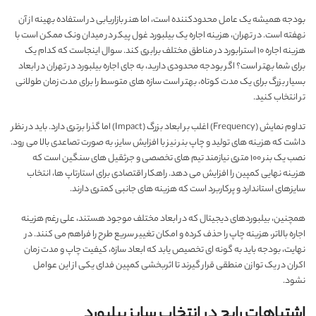
بودجه همیشه یک عامل محدودکننده است، اما هنر بازاریابی در استفاده بهینه از آن
نهفته است. در تهران، هزینه اجاره یک بیلبورد غول پیکر در میدان ونک ممکن است با
هزینه اجاره ۱۰ استرابورد در مناطق مختلف برابری کند. سوال اینجاست که کدام یک
برای شما بهتر است؟ اگر بودجه محدودی دارید، به جای اجاره بیلبورد در تهران در ابعاد
بسیار بزرگ برای یک مدت کوتاه، بهتر است سازه های متوسط را برای مدت زمان طولانی
تر انتخاب کنید.
تداوم نمایش (Frequency) اغلب بر ابعاد بزرگ (Impact) اما گذرا برتری دارد. باید در نظر
داشت که هزینه های تولید و چاپ بنر نیز با افزایش سایز، به صورت تصاعدی بالا می رود.
نصب یک بنر ۱۰۰ متری نیازمند تیم های تخصصی و جرثقیل های سنگین است که
هزینه نهایی کمپین را افزایش می دهد. راهکار اقتصادی برای استارتاپ ها، انتخاب
سایزهای استاندارد و پرکاربرد است که هزینه های جانبی کمتری دارند.
همچنین، بیلبوردهای دیجیتال که در ابعاد مختلف موجود هستند، علی رغم هزینه
اجاره بالاتر، هزینه چاپ را حذف کرده و امکان تغییر سریع طرح را فراهم می کنند. در
نهایت، بودجه باید به گونه ای تخصیص یابد که ابعاد سازه، کیفیت چاپ و مدت زمان
اکران در یک توازن منطقی قرار گیرند تا اثربخشی کمپین فدای یکی از این عوامل
نشود.
اشتباهات رایج در انتخاب سایز بیلبورد