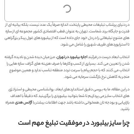
در دنیای پرشتاب تبلیغات محیطی پایتخت، اندازه صرفاً یک عدد نیست، بلکه بیانیه ای از
قدرت و جایگاه برند شماست. تهران به عنوان قطب اقتصادی کشور، مجموعه ای از سازه
های متنوع تبلیغاتی را در دل خود جای داده است که از بیلبوردهای غول پیکر بزرگراهی
تا استرابوردهای ظریف شهری را شامل می شود.
انتخاب ابعاد درست در فرآیند
اجاره بیلبورد در تهران
، مرز میان دیده شدن و نادیده گرفته
شدن را تعیین می کند. بسیاری از کسب وکارها با صرف هزینه های گزاف، سازه هایی را
انتخاب می کنند که با حجم پیام یا سرعت تردد منطقه تناسب ندارد و همین موضوع
منجر به کاهش نرخ بازگشت سرمایه می شود.
در این مقاله، ما به بررسی دقیق استانداردهای ابعاد، روانشناسی محیطی و استراتژی
های انتخاب سایز می پردازیم تا شما بتوانید بیلبوردی را برگزینید که دقیقاً با اهداف
بازاریابی و بودجه تان همخوانی داشته باشد جهت اطلاعات بیشتر با
آژانس هدی
همراه
باشید.
چرا سایز بیلبورد در موفقیت تبلیغ مهم است