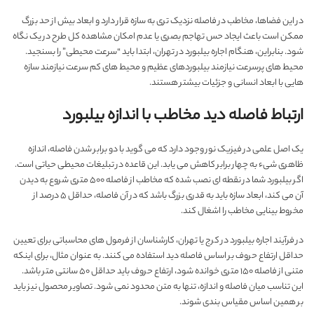
در این فضاها، مخاطب در فاصله نزدیک تری به سازه قرار دارد و ابعاد بیش از حد بزرگ
ممکن است باعث ایجاد حس تهاجم بصری یا عدم امکان مشاهده کل طرح در یک نگاه
شود. بنابراین، هنگام اجاره بیلبورد در تهران، ابتدا باید “سرعت محیطی” را بسنجید.
محیط های پرسرعت نیازمند بیلبوردهای عظیم و محیط های کم سرعت نیازمند سازه
هایی با ابعاد انسانی و جزئیات بیشتر هستند.
ارتباط فاصله دید مخاطب با اندازه بیلبورد
یک اصل علمی در فیزیک نور وجود دارد که می گوید با دو برابر شدن فاصله، اندازه
ظاهری شیء به چهار برابر کاهش می یابد. این قاعده در تبلیغات محیطی حیاتی است.
اگر بیلبورد شما در نقطه ای نصب شده که مخاطب از فاصله ۵۰۰ متری شروع به دیدن
آن می کند، ابعاد سازه باید به قدری بزرگ باشد که در آن فاصله، حداقل ۵ درصد از
مخروط بینایی مخاطب را اشغال کند.
در فرآیند اجاره بیلبورد در کرج یا تهران، کارشناسان از فرمول های محاسباتی برای تعیین
حداقل ارتفاع حروف بر اساس فاصله دید استفاده می کنند. به عنوان مثال، برای اینکه
متنی از فاصله ۱۵۰ متری خوانده شود، ارتفاع حروف باید حداقل ۵۰ سانتی متر باشد.
این تناسب میان فاصله و اندازه، تنها به متن محدود نمی شود. تصاویر محصول نیز باید
بر همین اساس مقیاس بندی شوند.