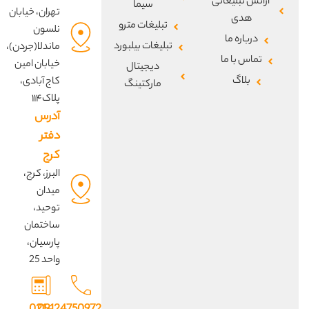
آژانس تبلیغاتی
سیما
تهران، خیابان
هدی
تبلیغات مترو
نلسون
درباره ما
تبلیغات بیلبورد
ماندلا(جردن)،
تماس با ما
خیابان امین
دیجیتال
بلاگ
کاج آبادی،
مارکتینگ
پلاک۱۱۴
آدرس
دفتر
کرج
البرز، کرج،
میدان
توحید،
ساختمان
پارسیان،
واحد 25