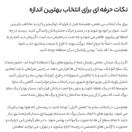
نکات حرفه ای برای انتخاب بهترین اندازه
برای یک انتخاب بی نقص، همیشه قبل از قرارداد، لوکیشن را از دید مخاطب بازبینی
کنید. سوار بر خودرو شوید و در مسیر حرکت مشتریانتان رانندگی کنید. ببینید در چه
لحظه ای بیلبورد ظاهر می شود و چه مدت در معرض دید است. اگر زمان دید کمتر از ۵
ثانیه است، حتماً به سراغ ابعاد بزرگتر بروید تا طرح با سرعت بیشتری جذب شود.
همچنین، به “قد بلند” بودن رقبایتان در آن منطقه توجه کنید.
اگر در یک میدان، تمامی رقیبان شما از بیلبوردهای بزرگ استفاده کرده اند، حضور شما با
یک سازه کوچک، برندتان را زیر سایه آن ها قرار می دهد. در چنین شرایطی یا باید ابعادی
مشابه انتخاب کنید و یا با خلاقیتی جسورانه در طرح، کوچک بودن سایز را جبران کنید.
تحلیل زاویه تابش نور و موانع شهری نیز در انتخاب سایز موثر است. گاهی یک سازه
متوسط که در یک نقطه خلوت و بدون مزاحمت درختان قرار دارد، بسیار بهتر از یک سازه
بزرگ است که نیمی از آن زیر سایه ساختمان یا شاخ و برگ ها پنهان شده است.
همچنین، در انتخاب سایز به “فصل اکران” توجه کنید؛ در زمستان که هوا زودتر تاریک
می شود، بیلبوردهای با ابعاد بسیار بزرگ به سیستم نورپردازی بسیار قدرتمندتری نیاز
دارند تا تمام سطح آن ها به صورت یکنواخت روشن شود. با در نظر گرفتن این جزئیات و
مشورت با آژانس های تخصصی در زمینه اجاره بیلبورد در تهران، می توانید مطمئن