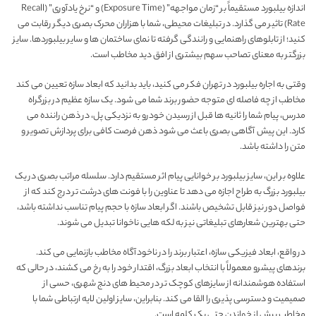
اندازه بیلبورد مستقیماً بر “زمان مواجهه” (Exposure Time) و “نرخ یادآوری” (Recall
Rate) تاثیر می گذارد. در تبلیغات محیطی، شما با هزاران محرک بصری دیگر رقابت می
کنید؛ از تابلوهای راهنمایی و رانندگی گرفته تا نمای ساختمان ها و سایر بیلبوردها. سایز
بزرگتر به معنای تصاحب سهم بیشتری از افق دید مخاطب است.
وقتی به اجاره بیلبورد در تهران فکر می کنید، باید بدانید که ابعاد سازه تعیین می کند
مخاطب از چه فاصله ای متوجه حضور برند شما می شود. یک سازه عظیم در بزرگراه
مدرس، پیام شما را ثانیه ها قبل از رسیدن خودرو به نزدیکی پل، در ذهن راننده می
کارد. این پیش آگاهی بصری باعث می شود ذهن فرصت کافی برای پردازش تصویر و
متن را داشته باشد.
علاوه بر این، سایز بیلبورد بر خوانایی پیام اثر مستقیم دارد. سلسله مراتب بصری در یک
بیلبورد بزرگ به طراح اجازه می دهد تا عناوین را با فونت های درشت تر درج کند که از
فواصل دور نیز قابل تشخیص باشند. اگر ابعاد سازه با حجم پیام تناسب نداشته باشد،
حتی بهترین شعارهای تبلیغاتی نیز به لکه هایی ناخوانا تبدیل می شوند.
در واقع، ابعاد فیزیکی سازه، اعتبار برند را در ناخودآگاه مخاطب بازنمایی می کند.
برندهای پیشرو معمولاً با انتخاب ابعاد بزرگ، اقتدار خود را به رخ می کشند، در حالی که
استفاده هوشمندانه از سایزهای کوچک تر در محیط های دنج شهری، حسی از
صمیمیت و دسترسی پذیری را القا می کند. بنابراین، سایز اولین لایه ارتباطی شما با
مخاطب پیش از خواندن حتی یک کلمه است.