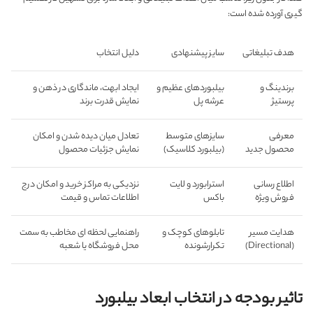
گیری آورده شده است:
هدف تبلیغاتی
سایز پیشنهادی
دلیل انتخاب
برندینگ و
بیلبوردهای عظیم و
ایجاد ابهت، ماندگاری در ذهن و
پرستیژ
عرشه پل
نمایش قدرت برند
معرفی
سایزهای متوسط
تعادل میان دیده شدن و امکان
محصول جدید
(بیلبورد کلاسیک)
نمایش جزئیات محصول
اطلاع رسانی
استرابورد و لایت
نزدیکی به مراکز خرید و امکان درج
فروش ویژه
باکس
اطلاعات تماس و قیمت
هدایت مسیر
تابلوهای کوچک و
راهنمایی لحظه ای مخاطب به سمت
(Directional)
تکرارشونده
محل فروشگاه یا شعبه
تاثیر بودجه در انتخاب ابعاد بیلبورد