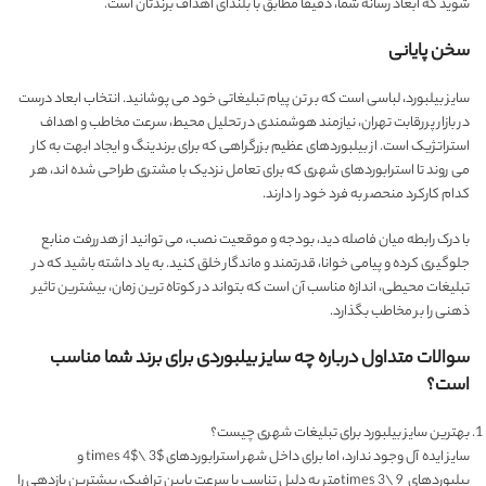
شوید که ابعاد رسانه شما، دقیقاً مطابق با بلندای اهداف برندتان است.
سخن پایانی
سایز بیلبورد، لباسی است که بر تن پیام تبلیغاتی خود می پوشانید. انتخاب ابعاد درست
در بازار پررقابت تهران، نیازمند هوشمندی در تحلیل محیط، سرعت مخاطب و اهداف
استراتژیک است. از بیلبوردهای عظیم بزرگراهی که برای برندینگ و ایجاد ابهت به کار
می روند تا استرابوردهای شهری که برای تعامل نزدیک با مشتری طراحی شده اند، هر
کدام کارکرد منحصر به فرد خود را دارند.
با درک رابطه میان فاصله دید، بودجه و موقعیت نصب، می توانید از هدررفت منابع
جلوگیری کرده و پیامی خوانا، قدرتمند و ماندگار خلق کنید. به یاد داشته باشید که در
تبلیغات محیطی، اندازه مناسب آن است که بتواند در کوتاه ترین زمان، بیشترین تاثیر
ذهنی را بر مخاطب بگذارد.
سوالات متداول درباره چه سایز بیلبوردی برای برند شما مناسب
است؟
بهترین سایز بیلبورد برای تبلیغات شهری چیست؟
سایز ایده آل وجود ندارد، اما برای داخل شهر استرابوردهای $3 \times 4$ و
بیلبوردهای 9 \times 3متر به دلیل تناسب با سرعت پایین ترافیک، بیشترین بازدهی را