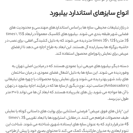
انواع سایزهای استاندارد بیلبورد
در بازار تبلیغات محیطی، سازه ها بر اساس استانداردهای مهندسی و محدودیت های
فضایی شهر طبقه بندی می شوند. بیلبوردهای کلاسیک معمولاً در ابعاد $15 \times
3$ متر یا $12 \times 3$ متر دیده می شوند که به دلیل کشیدگی افقی، برای نصب در
حاشیه بزرگراه ها بسیار ایده آل هستند. این ابعاد به طراح اجازه می دهد تا از فضای
عریض برای نمایش پانورامای محصول استفاده کند.
دسته دیگر، بیلبوردهای مربعی تر یا عمودی هستند که در میادین اصلی تهران به
وفور دیده می شوند. این سازه ها به دلیل اشغال فضای عمودی، در میان ساختمان
های بلند شهر بهتر دیده می شوند و برای نمایش پرتره محصولات یا چهره های تبلیغاتی
(Ambassadors) مناسب ترند. نوع دیگری از سازه ها که در فرآیند اجاره بیلبورد در تهران
با آن ها مواجه می شوید، پل های عابر پیاده هستند که ابعاد آن ها می تواند تا ۳۰ متر
طول نیز برسد.
این “پانل های فوق عریض” فرصتی استثنایی برای روایت های داستانی کوتاه یا نمایش
طیف محصولات فراهم می کنند. در مقابل، استرابوردها با ابعاد تقریبی $3 \times
4$ متر قرار دارند که به عنوان سازه های ایستاده شهری شناخته می شوند. شناخت این
تنوع ابعادی به مدیران مارکتینگ کمک می کند تا محتوای بصری خود را پیش از طراحی،