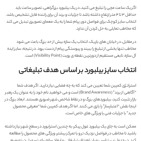
اگر یک ساعت مچی را تبلیغ می کنید، در یک بیلبورد بزرگراهی، تصویر ساعت باید
حداقل ۳ تا ۴ متر ارتفاع داشته باشد تا جزئیات و برند آن برای راننده قابل تشخیص باشد.
انتخاب سایز کوچک برای فواصل دور، پیام شما را به یک معمای تصویری تبدیل می کند
که مخاطب تمایلی به حل کردن آن ندارد.
در مقابل، در خیابان های باریک، انتخاب یک سازه بیش از حد بزرگ باعث می شود
مخاطب تنها بخشی از تبلیغ را ببیند و پیوستگی پیام از دست برود. در نتیجه، سایز ایده
آل سازه، تابعی مستقیم از دورترین نقطه ی رویت (Visibility Point) است.
انتخاب سایز بیلبورد بر اساس هدف تبلیغاتی
استراتژی کمپین شما تعیین می کند که به چه فضایی نیاز دارید. اگر هدف شما
“آگاهی از برند” (Brand Awareness) است و می خواهید نام خود را به عنوان یک رهبر
بازار تثبیت کنید، بیلبوردهای بزرگ و در نقاط شاخص شهر ضروری هستند. ابعاد بزرگ در
اینجا نقش “اعتبارساز” را بازی می کنند. اما اگر هدف کمپین شما “معرفی محصول
جدید” با جزئیات فنی یا ویژگی های خاص است،
ممکن است به جای یک بیلبورد غول پیکر، به چندین استرابورد در سطح شهر نیاز داشته
باشید تا مخاطب در فواصل نزدیک تر و با تمرکز بیشتر، ویژگی های محصول را مطالعه
کند. در جدول زیر، تناسب میان اهداف تبلیغاتی و ابعاد سازه برای تسهیل در تصمیم