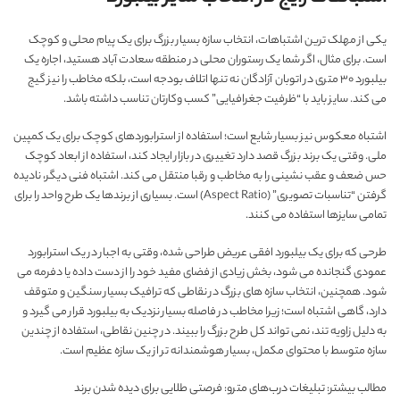
یکی از مهلک ترین اشتباهات، انتخاب سازه بسیار بزرگ برای یک پیام محلی و کوچک
است. برای مثال، اگر شما یک رستوران محلی در منطقه سعادت آباد هستید، اجاره یک
بیلبورد ۳۰ متری در اتوبان آزادگان نه تنها اتلاف بودجه است، بلکه مخاطب را نیز گیج
می کند. سایز باید با “ظرفیت جغرافیایی” کسب وکارتان تناسب داشته باشد.
اشتباه معکوس نیز بسیار شایع است؛ استفاده از استرابوردهای کوچک برای یک کمپین
ملی. وقتی یک برند بزرگ قصد دارد تغییری در بازار ایجاد کند، استفاده از ابعاد کوچک
حس ضعف و عقب نشینی را به مخاطب و رقبا منتقل می کند. اشتباه فنی دیگر، نادیده
گرفتن “تناسبات تصویری” (Aspect Ratio) است. بسیاری از برندها یک طرح واحد را برای
تمامی سایزها استفاده می کنند.
طرحی که برای یک بیلبورد افقی عریض طراحی شده، وقتی به اجبار در یک استرابورد
عمودی گنجانده می شود، بخش زیادی از فضای مفید خود را از دست داده یا دفرمه می
شود. همچنین، انتخاب سازه های بزرگ در نقاطی که ترافیک بسیار سنگین و متوقف
دارد، گاهی اشتباه است؛ زیرا مخاطب در فاصله بسیار نزدیک به بیلبورد قرار می گیرد و
به دلیل زاویه تند، نمی تواند کل طرح بزرگ را ببیند. در چنین نقاطی، استفاده از چندین
سازه متوسط با محتوای مکمل، بسیار هوشمندانه تر از یک سازه عظیم است.
مطالب بیشتر:
تبلیغات درب‌های مترو: فرصتی طلایی برای دیده شدن برند