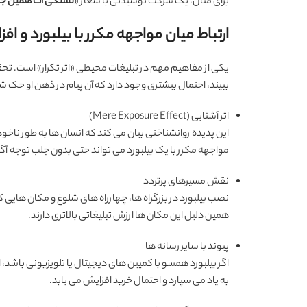
برای مثال، یک شرکت نوشیدنی با شعار «
تشنگی ات همین جا
ارتباط میان مواجهه مکرر با بیلبورد و اف
یکی از مفاهیم مهم در تبلیغات محیطی «اثر تکرار» است. تحق
ببیند، احتمال بیشتری وجود دارد که آن پیام در ذهن او حک شو
اثر آشنایی (Mere Exposure Effect)
این پدیده روانشناختی بیان می کند که انسان ها به طور ناخودآگا
مواجهه مکرر با یک بیلبورد می تواند حتی بدون جلب توجه آگ
نقش مسیرهای پرتردد
نصب بیلبورد در بزرگراه ها، چهارراه های شلوغ و مکان هایی که
همین دلیل این مکان ها ارزش تبلیغاتی بالاتری دارند.
پیوند با سایر رسانه ها
اگر بیلبورد همسو با کمپین های دیجیتال یا تلویزیونی باشد، ا
به یاد می سپارد و احتمال خرید افزایش می یابد.