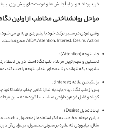
خرید پرداخته و نهایتاً چالش ها و فرصت های پیش روی تبلیغ
مراحل روانشناختی مخاطب از اولین نگاه
وقتی فردی در مسیر حرکت خود با بیلبوردی روبه رو می شود، ذ
AIDA Attention، Interest، Desire، Action معروف است.
جلب توجه (Attention) :
نخستین و مهم ترین مرحله، جلب نگاه است. در این لحظه، رنگ
بیلبوردی که نتواند در ثانیه های ابتدایی توجه را جذب کند، عم
برانگیختن علاقه (Interest) :
پس از جلب نگاه، پیام باید به اندازه کافی جذاب باشد تا فرد
کوتاه و قابل فهم و طراحی متناسب با گروه هدف، این مرحله ر
ایجاد تمایل (Desire) :
در این مرحله، مخاطب به فکر استفاده از محصول یا خدمت می 
مثال، بیلبوردی که علاوه بر معرفی محصول، بر مزایای آن در زن