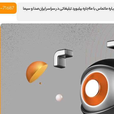
-71687
اره ما
تماس با ما
اجاره بیلبورد تبلیغاتی در سراسر ایران
صدا و سیما