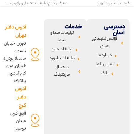
قیمت استرابورد تهران
معرفی انواع تبلیغات محیطی برای برندها
دسترسی
خدمات
آدرس دفتر
آسان
تبلیغات صدا و
تهران
آژانس تبلیغاتی
سیما
تهران، خیابان
هدی
تبلیغات مترو
نلسون
درباره ما
تبلیغات بیلبورد
ماندلا(جردن)،
تماس با ما
خیابان امین
دیجیتال
بلاگ
کاج آبادی،
مارکتینگ
پلاک۱۱۴
آدرس
دفتر
کرج
البرز، کرج،
میدان
توحید،