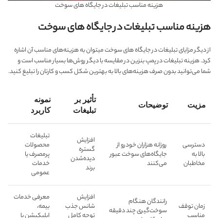
هزینه مناسب تبلیغات در جایگاه های سوخت
هزینه مناسب تبلیغات در جایگاه های سوخت
از دیگر مزایای تبلیغات در جایگاه های سوخت میتوان به هزینه‌های مناسب آن اشاره
کرد. هزینه تبلیغات در پمپ بنزین در مقایسه با دیگر روش‌ها بسیار مناسب است و
شما می‌توانید بدون صرف هزینه‌های بالا به بهترین شکل کسب و کارتان را تبلیغ کنید.
تأثیر بر
نمونه
مزیت
توضیحات
تبلیغات
کاربرد
تبلیغات
افزایش
دسترسی
روزانه هزاران خودرو از
محصولات
گستره
بالا به
جایگاه‌های سوخت عبور
پرمصرف یا
دیده‌شدن
مخاطبان
می‌کنند
خدمات
برند
عمومی
افزایش
معرفی خدمات
رانندگان هنگام
زمان توقف
شانس جذب
بیمه،
سوخت‌گیری چند دقیقه
مناسب
توجه کامل
اپلیکیشن یا