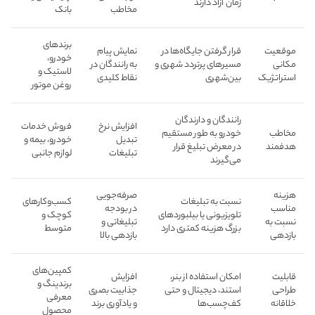
زمان آزاد دارند
مخاطب
بانک
برندهای
موقعیت
قرار گرفتن جایگاه‌ها در
نمایش پیام
خودرو،
مکانی
مسیرهای پرتردد شهری و
به رانندگان در
لاستیک و
استراتژیک
بین‌شهری
نقاط کلیدی
روغن موتور
رانندگان و دارندگان
افزایش نرخ
فروش خدمات
مخاطب
خودرو به طور مستقیم
تبدیل
خودرو، بیمه و
هدفمند
در معرض تبلیغ قرار
تبلیغات
لوازم جانبی
می‌گیرند
هزینه
صرفه‌جویی
نسبت به تبلیغات
کسب‌وکارهای
مناسب
در بودجه
تلویزیونی یا بیلبوردهای
کوچک و
نسبت به
تبلیغاتی و
بزرگ هزینه کمتری دارد
متوسط
بازدهی
بازدهی بالا
کمپین‌های
قابلیت
امکان استفاده از بنر،
افزایش
برندینگ و
طراحی
استند، دیجیتال و حتی
جذابیت بصری
معرفی
خلاقانه
کف‌چسب‌ها
و یادآوری برند
محصول