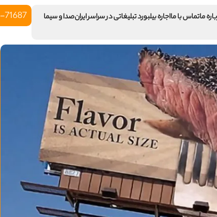
-71687
اره ما
تماس با ما
اجاره بیلبورد تبلیغاتی در سراسر ایران
صدا و سیما