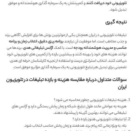
تلویزیونی خود دریافت کنند
و کمپینشان به یک سرمایه گذاری هوشمندانه و موفق
تبدیل شود.
نتیجه گیری
تبلیغات تلویزیونی در ایران همچنان یکی از موثرترین روش ها برای افزایش آگاهی برند
و جذب مخاطب است، اما موفقیت آن نیازمند
برنامه ریزی دقیق، انتخاب زمان و برنامه
مناسب و مدیریت هوشمندانه بودجه
است. با کمک
آژانس تبلیغاتی هدی
، برندها می
توانند هزینه های خود را بهینه کنند و بیشترین بازده را از کمپین های تلویزیونی خود
دریافت کنند. انتخاب استراتژی درست و استفاده از تجربه کارشناسان حرفه ای هدی،
تضمینی برای تبدیل هر تبلیغ تلویزیونی به یک سرمایه گذاری مؤثر و موفق است.
سوالات متداول درباره مقایسه هزینه و بازده تبلیغات در تلویزیون
ایران
هزینه تبلیغات تلویزیونی چطور محاسبه می شود؟
هزینه به عواملی مانند طول تبلیغ، شبکه و زمان پخش بستگی دارد و آژانس های
تبلیغاتی می توانند بهترین گزینه را پیشنهاد دهند.
آیا تبلیغات تلویزیونی هنوز بازده دارد؟
بله، به ویژه زمانی که پیام برند هدفمند و زمان پخش مناسب انتخاب شود.