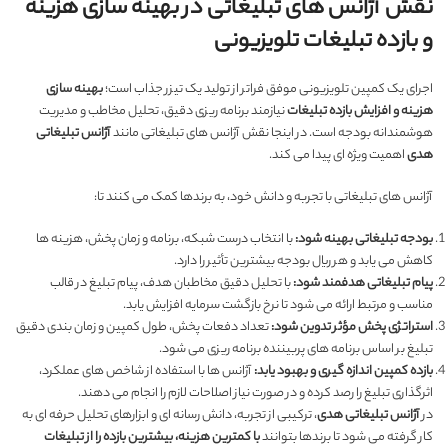
نقش آژانس های تبلیغاتی در بهینه سازی هزینه
و بازده تبلیغات تلویزیونی
اجرای یک کمپین تلویزیونی موفق فراتر از تولید یک تیزر جذاب است؛
بهینه سازی
هزینه و افزایش بازده تبلیغات
نیازمند برنامه ریزی دقیق، تحلیل مخاطب و مدیریت
هوشمندانه بودجه است. در اینجا نقش آژانس های تبلیغاتی مانند
آژانس تبلیغاتی
هدی
اهمیت ویژه ای پیدا می کند.
آژانس های تبلیغاتی با تجربه و دانش خود، به برندها کمک می کنند تا:
بودجه تبلیغاتی بهینه شود:
با انتخاب درست شبکه، برنامه و زمان پخش، هزینه ها
کاهش می یابد و هر ریال بودجه بیشترین تأثیر را دارد.
پیام تبلیغاتی هدفمند شود:
با تحلیل دقیق مخاطبان هدف، پیام تبلیغ در قالب
مناسب و مرتبط ارائه می شود تا نرخ بازگشت سرمایه افزایش یابد.
استراتژی پخش مؤثر تدوین شود:
تعداد دفعات پخش، طول کمپین و زمان بندی دقیق
تبلیغ بر اساس برنامه های پربیننده برنامه ریزی می شود.
بازده کمپین اندازه گیری و بهبود یابد:
آژانس ها با استفاده از شاخص های عملکرد،
اثرگذاری تبلیغ را رصد کرده و در صورت نیاز اصلاحات لازم را انجام می دهند.
در
آژانس تبلیغاتی هدی
، ترکیبی از تجربه، دانش رسانه ای و ابزارهای تحلیل حرفه ای به
کار گرفته می شود تا برندها بتوانند
با کمترین هزینه، بیشترین بازده را از تبلیغات