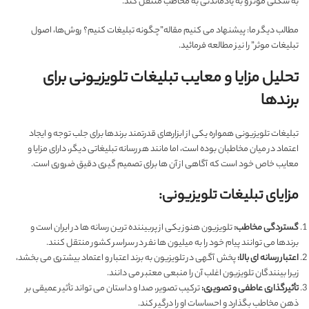
به شکلی مؤثر و به یادماندنی به مخاطب منتقل کند.
مطالب دیگر ما: پیشنهاد می کنیم مقاله”
چگونه تبلیغات کنیم؟ روش‌ها، اصول
تبلیغات موثر
” را نیز مطالعه فرمائید.
تحلیل مزایا و معایب تبلیغات تلویزیونی برای
برندها
تبلیغات تلویزیونی همواره یکی از ابزارهای قدرتمند برندها برای جلب توجه و ایجاد
اعتماد در میان مخاطبان بوده است، اما مانند هر رسانه تبلیغاتی دیگر، دارای مزایا و
معایب خاص خود است که آگاهی از آن ها برای تصمیم گیری دقیق ضروری است.
مزایای تبلیغات تلویزیونی:
گستردگی مخاطب:
تلویزیون هنوز یکی از پربیننده ترین رسانه ها در ایران است و
برندها می توانند پیام خود را به میلیون ها نفر در سراسر کشور منتقل کنند.
اعتبار رسانه ای بالا:
پخش آگهی در تلویزیون به برند اعتبار و اعتماد بیشتری می بخشد،
زیرا بینندگان تلویزیون اغلب آن را منبعی معتبر می دانند.
تأثیرگذاری عاطفی و تصویری:
ترکیب تصویر، صدا و داستان می تواند تأثیر عمیقی بر
ذهن مخاطب بگذارد و احساسات او را درگیر کند.