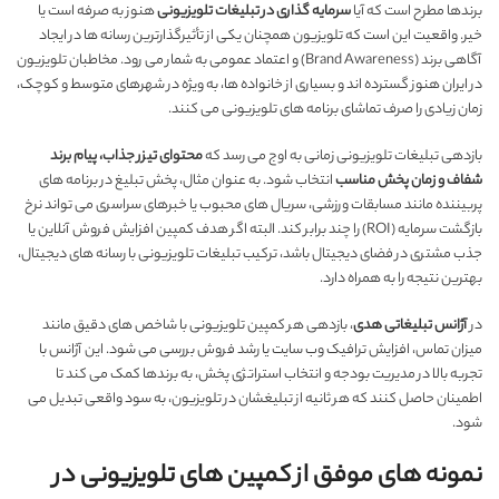
برندها مطرح است که آیا
سرمایه گذاری در تبلیغات تلویزیونی
هنوز به صرفه است یا
خیر. واقعیت این است که تلویزیون همچنان یکی از تأثیرگذارترین رسانه ها در ایجاد
آگاهی برند (Brand Awareness) و اعتماد عمومی به شمار می رود. مخاطبان تلویزیون
در ایران هنوز گسترده اند و بسیاری از خانواده ها، به ویژه در شهرهای متوسط و کوچک،
زمان زیادی را صرف تماشای برنامه های تلویزیونی می کنند.
بازدهی تبلیغات تلویزیونی زمانی به اوج می رسد که
محتوای تیزر جذاب، پیام برند
شفاف و زمان پخش مناسب
انتخاب شود. به عنوان مثال، پخش تبلیغ در برنامه های
پربیننده مانند مسابقات ورزشی، سریال های محبوب یا خبرهای سراسری می تواند نرخ
بازگشت سرمایه (ROI) را چند برابر کند. البته اگر هدف کمپین افزایش فروش آنلاین یا
جذب مشتری در فضای دیجیتال باشد، ترکیب تبلیغات تلویزیونی با رسانه های دیجیتال،
بهترین نتیجه را به همراه دارد.
در
آژانس تبلیغاتی هدی
، بازدهی هر کمپین تلویزیونی با شاخص های دقیق مانند
میزان تماس، افزایش ترافیک وب سایت یا رشد فروش بررسی می شود. این آژانس با
تجربه بالا در مدیریت بودجه و انتخاب استراتژی پخش، به برندها کمک می کند تا
اطمینان حاصل کنند که هر ثانیه از تبلیغشان در تلویزیون، به سود واقعی تبدیل می
شود.
نمونه های موفق از کمپین های تلویزیونی در