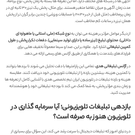
آگهی ها در شبکه های مختلف دارد، اما این تعرفه ها بسته به زمان پخش، نوع برنامه،
مدت زمان آگهی و میزان تقاضا متغیر هستند. برای مثال، پخش یک تیزر ۳۰ ثانیه ای در
زمان پرمخاطب (مثل قبل از خبر ۲۰:۳۰ یا مسابقات ورزشی) چندین برابر گران تر از پخش
همان تیزر در ساعات کم مخاطب است.
از دیگر عوامل مؤثر بر هزینه می توان به
نوع شبکه (ملی، استانی یا ماهواره ای
داخلی)
،
محتوای تبلیغ (تیزر ساده یا دارای تولید سینمایی)
،
دفعات تکرار پخش
و
طول
کمپین تبلیغاتی
اشاره کرد. علاوه بر این، صدا و سیما معمولاً تخفیف هایی برای
قراردادهای بلندمدت یا همکاری از طریق آژانس های رسمی ارائه می دهد.
در
آژانس تبلیغاتی هدی
، تمامی این پارامترها با دقت تحلیل می شوند تا برندها بتوانند
با کمترین هزینه، بیشترین بازده را از تبلیغات تلویزیونی خود دریافت کنند. مقایسه
هزینه و بازده تبلیغات در تلویزیون ایران تیم تخصصی هدی با آشنایی کامل از تعرفه ها
و زمان بندی مؤثر پخش، به شما کمک می کند تا بودجه تبلیغاتی خود را هوشمندانه
مدیریت کنید.
بازدهی تبلیغات تلویزیونی؛ آیا سرمایه گذاری در
تلویزیون هنوز به صرفه است؟
در دنیای امروز که تبلیغات دیجیتال با سرعت رشد می کند، این سؤال برای بسیاری از