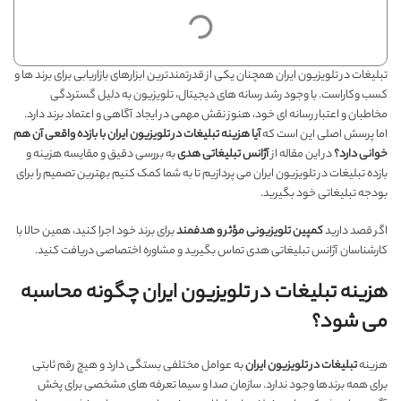
تبلیغات در تلویزیون ایران همچنان یکی از قدرتمندترین ابزارهای بازاریابی برای برند ها و
کسب وکاراست. با وجود رشد رسانه های دیجیتال، تلویزیون به دلیل گستردگی
مخاطبان و اعتبار رسانه ای خود، هنوز نقش مهمی در ایجاد آگاهی و اعتماد برند دارد.
اما پرسش اصلی این است که
آیا هزینه
تبلیغات در تلویزیون ایران
با بازده واقعی آن هم
خوانی دارد؟
در این مقاله از
آژانس تبلیغاتی هدی
به بررسی دقیق و مقایسه هزینه و
بازده تبلیغات در تلویزیون ایران می پردازیم تا به شما کمک کنیم بهترین تصمیم را برای
بودجه تبلیغاتی خود بگیرید.
اگر قصد دارید
کمپین تلویزیونی مؤثر و هدفمند
برای برند خود اجرا کنید، همین حالا با
کارشناسان آژانس تبلیغاتی هدی تماس بگیرید و مشاوره اختصاصی دریافت کنید.
هزینه تبلیغات در تلویزیون ایران چگونه محاسبه
می شود؟
هزینه
تبلیغات در تلویزیون ایران
به عوامل مختلفی بستگی دارد و هیچ رقم ثابتی
برای همه برندها وجود ندارد. سازمان صدا و سیما تعرفه های مشخصی برای پخش