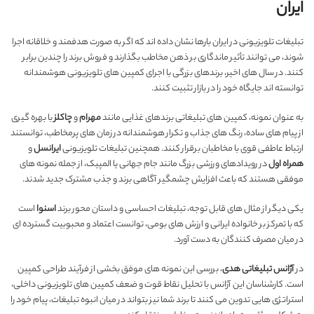
ایران
تبلیغات تلویزیونی در ایران بارها نشان داده اند که اگر به صورت هدفمند و خلاقانه اجرا
شوند، می توانند تأثیر ماندگاری بر ذهن مخاطب بگذارند و فروش برند را چندین برابر
کنند. در سال های اخیر، برندهای بزرگی با اجرای کمپین های تلویزیونی هوشمندانه
توانسته اند جایگاه خود را در بازار تثبیت کنند.
به عنوان نمونه، کمپین های تبلیغاتی برندهای غذایی مانند
مهرام
و
چاکلز
با بهره گیری
از پیام های ساده، رنگ های جذاب و تکرار هوشمندانه در زمان های پرمخاطب، توانستند
ارتباط عاطفی قوی با مخاطبان برقرار کنند. همچنین تبلیغات تلویزیونی
ایرانسل
و
همراه اول
در رویدادهای ورزشی بزرگ مانند جام جهانی یا المپیک، از جمله نمونه های
موفقی هستند که باعث افزایش چشمگیر آگاهی برند و جذب مشترک جدید شدند.
یکی دیگر از مثال های قابل توجه، تبلیغات احساسی و داستان محور برند
اسنوا
است
که با تمرکز بر خانواده ایرانی و ارزش های بومی، توانست اعتماد و محبوبیت گسترده ای
در میان مصرف کنندگان به دست آورد.
در
آژانس تبلیغاتی هدی
، بررسی این نمونه های موفق بخشی از فرآیند طراحی کمپین
است. کارشناسان این آژانس با تحلیل نقاط قوت و ضعف کمپین های تلویزیونی داخلی،
استراتژی هایی تدوین می کنند تا برند شما نیز بتواند در میان انبوه تبلیغات، پیام خود را