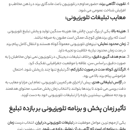
تقویت آگاهی برند:
حضور مداوم در تلویزیون باعث ماندگاری برند در ذهن مخاطب و
افزایش شناخت عمومی می شود.
معایب تبلیغات تلویزیونی:
هزینه بالا:
یکی از بزرگ ترین چالش ها، هزینه سنگین تولید و پخش تبلیغ تلویزیونی
است که برای برندهای کوچک ممکن است مقرون به صرفه نباشد.
زمان محدود نمایش:
تیزرهای تلویزیونی معمولاً کوتاه هستند و انتقال کامل پیام برند
در مدت زمان محدود نیاز به خلاقیت و تجربه دارد.
عدم هدف گیری دقیق:
برخلاف تبلیغات دیجیتال، در تلویزیون نمی توان مخاطبان را به
صورت دقیق بر اساس سن، علاقه یا موقعیت جغرافیایی تفکیک کرد.
اثرگذاری کوتاه مدت در صورت تکرار کم:
اگر تبلیغ تنها چند بار پخش شود، احتمال
فراموشی پیام برند بالا می رود.
در
آژانس تبلیغاتی هدی
، پیش از اجرای هر کمپین تلویزیونی، تمام این مزایا و معایب به
دقت بررسی می شوند تا برندها بتوانند با انتخاب زمان پخش مناسب، محتوای هدفمند
و بودجه منطقی، بیشترین بازده را از تبلیغات تلویزیونی خود به دست آورند.
تأثیر زمان پخش و برنامه تلویزیونی بر بازده تبلیغ
یکی از مهم ترین عوامل موفقیت در
تبلیغات تلویزیونی در ایران
، انتخاب درست
زمان
پخش
و
برنامه ای است که آگهی در آن نمایش داده می شود
. حتی بهترین تیزر