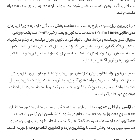
تبلیغاتی، اگر در زمان نامناسب پخش شود، نمی تواند بازده مطلوبی برای برند به همراه
داشته باشد.
در تلویزیون ایران، بازده تبلیغ به شدت به
ساعت پخش
بستگی دارد. به طور کلی،
زمان
های طلایی (Prime Time)
مانند ساعات قبل و بعد از خبر ۲۰:۳۰، مسابقات ورزشی،
سریال های پربیننده و برنامه های خانوادگی، بالاترین میزان بیننده را دارند و در نتیجه،
بیشترین تأثیرگذاری را بر مخاطبان می گذارند. در مقابل، تبلیغاتی که در ساعات کم
مخاطب پخش می شوند (مثل نیمه شب یا صبح زود)، هزینه پایین تری دارند اما تأثیر
کمتری بر فروش و آگاهی برند دارند.
همچنین
نوع برنامه تلویزیونی
نیز نقش مهمی در بازده تبلیغ دارد. برای مثال، پخش
تبلیغ محصولات غذایی در برنامه های آشپزی یا پخش تبلیغات لوازم خانگی در سریال
های خانوادگی، می تواند نرخ تأثیرگذاری را چند برابر کند؛ زیرا مخاطب در همان لحظه با
موضوع مرتبط درگیر است.
در
آژانس تبلیغاتی هدی
، انتخاب زمان و برنامه پخش بر اساس تحلیل دقیق مخاطبان
هدف، نوع محصول و بودجه برند انجام می شود. کارشناسان این آژانس با تجربه در
همکاری با صدا و سیما، به برندها کمک می کنند تا تبلیغات خود را در بهترین زمان و
مناسب ترین برنامه پخش کنند تا
بیشترین بازده و کمترین اتلاف بودجه
را تجربه کنند.