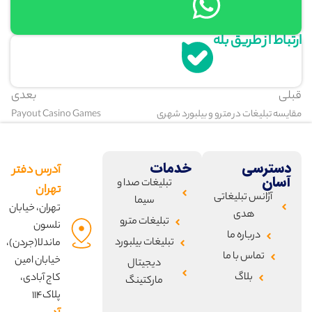
ارتباط از طریق بله
قبلی
بعدی
مقایسه تبلیغات در مترو و بیلبورد شهری
Payout Casino Games
دسترسی
خدمات
آدرس دفتر
آسان
تبلیغات صدا و
تهران
آژانس تبلیغاتی
سیما
تهران، خیابان
هدی
تبلیغات مترو
نلسون
درباره ما
تبلیغات بیلبورد
ماندلا(جردن)،
تماس با ما
خیابان امین
دیجیتال
بلاگ
کاج آبادی،
مارکتینگ
پلاک۱۱۴