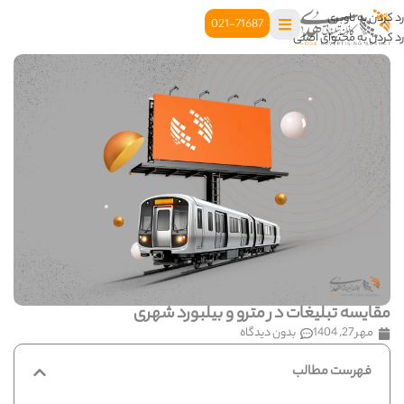
رد کردن به ناوبری
021-71687
رد کردن به محتوای اصلی
مقایسه تبلیغات در مترو و بیلبورد شهری
مهر 27, 1404
بدون دیدگاه
فهرست مطالب