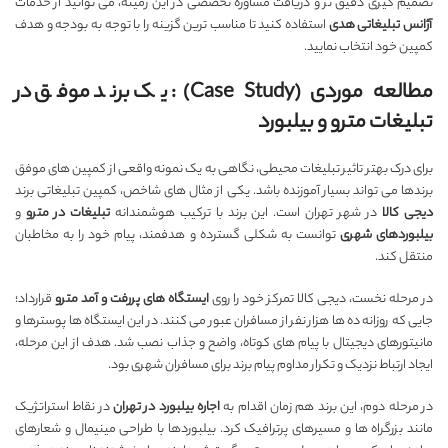
تصمیم گیری دقیق تر و دریافت مشاوره تخصصی در این زمینه، می توانید از خدمات
آژانس تبلیغاتی هدی
استفاده کنید تا مناسب ترین گزینه را با توجه به بودجه و هدف
کمپین خود انتخاب نمایید.
مطالعه موردی (Case Study): یک برند موفق در
تبلیغات مترو و بیلبورد
برای درک بهتر تاثیر تبلیغات محیطی، نگاهی به یک نمونه واقعی از کمپین های موفق
برندها می تواند بسیار آموزنده باشد. یکی از مثال های شاخص، کمپین تبلیغاتی برند
دیجی کالا
در شهر تهران است. این برند با ترکیب هوشمندانه
تبلیغات در مترو
و
بیلبوردهای شهری
توانست به شکلی گسترده و هدفمند، پیام خود را به مخاطبان
منتقل کند.
در مرحله نخست، دیجی کالا تمرکز خود را روی
ایستگاه های پررفت و آمد مترو
قرارداد؛
جایی که روزانه ده ها هزار نفر از مسافران عبور می کنند. در این ایستگاه ها پوسترها و
مانیتورهای دیجیتال با پیام های کوتاه، واضح و جذاب نصب شد. هدف از این مرحله،
ایجاد ارتباط نزدیک و تکرار مداوم پیام برند برای مسافران شهری بود.
در مرحله دوم، این برند هم زمان اقدام به
اجاره بیلبورد در تهران
در نقاط استراتژیک
مانند بزرگراه ها و مسیرهای پرترافیک کرد. بیلبوردها با طراحی مینیمال و شعارهای