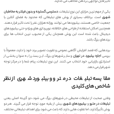
تأثیر قابل توجهی بر ذهن مخاطب می گذارند.
یکی از مهم ترین مزایای این نوع تبلیغات،
دسترسی گسترده و بدون فیلتر به مخاطبان
شهری
است. برخلاف بسیاری از روش های تبلیغاتی که محدود به فضای آنلاین یا
جمعیت خاصی هستند، بیلبوردها می توانند روزانه هزاران نفر را تحت تاثیر قرار دهند.
همچنین امکان استفاده از طراحی های خلاقانه، نورپردازی های ویژه و حتی بیلبوردهای
دیجیتال باعث شده است این روش همچنان یکی از محبوب ترین انتخاب ها برای
برندهای بزرگ باشد.
برندهایی که قصد افزایش آگاهی عمومی و تقویت تصویر برند خود را دارند، معمولاً با
بررسی
اجاره بیلبورد در تهران
و سایر شهرهای بزرگ، این بستر را به عنوان بخشی از
استراتژی بازاریابی خود انتخاب می کنند. این نوع تبلیغات، پیام شما را در مرکز توجه
شهر قرار می دهد.
مقایسه تبلیغات در مترو و بیلبورد شهری از نظر
شاخص های کلیدی
وقتی صحبت از تبلیغات محیطی در شهرهای بزرگ می شود، دو گزینه اصلی یعنی
تبلیغات در مترو
و
بیلبوردهای شهری
بیش از بقیه مورد توجه قرار می گیرند. هر دو
روش تأثیرگذارند، اما تفاوت هایی دارند که باعث می شود برای اهداف تبلیغاتی مختلف،