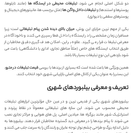
دو شکل اصلی انجام می شود:
تبلیغات محیطی در ایستگاه ها
(مانند تابلوها،
پوسترها و استندها) و
تبلیغات داخل واگن ها
(مثل برچسب ها، مانیتورهای دیجیتال و
پوسترهای سقفی یا دیواری).
یکی از مهم ترین مزایای این روش،
میزان بالای دیده شدن پیام تبلیغاتی
است؛ زیرا
مسافران زمان مشخصی را در ایستگاه یا داخل قطار سپری می کنند و ناخودآگاه در
معرض تبلیغات قرار می گیرند. علاوه بر این، امکان هدف گیری دقیق مخاطبان از
طریق انتخاب ایستگاه های خاص (مثلاً مناطق تجاری، اداری یا دانشگاهی) باعث می
شود بازدهی این نوع تبلیغات بسیار بالا باشد.
همین ویژگی ها باعث شده است که بسیاری از برندها با بررسی
قیمت تبلیغات در مترو
،
این بستر را به عنوان یکی از کانال های اصلی بازاریابی شهری خود انتخاب کنند.
تعریف و معرفی بیلبوردهای شهری
بیلبوردهای شهری یکی از قدیمی ترین و در عین حال مؤثرترین ابزارهای تبلیغات
محیطی محسوب می شوند. این سازه های تبلیغاتی معمولاً در نقاط پرتردد و
استراتژیک شهر مانند بزرگراه ها، میادین اصلی، پل های هوایی و مراکز تجاری نصب
می شوند تا پیام برندها را در معرض دید گسترده مخاطبان قرار دهند. بیلبوردها به
دلیل اندازه بزرگ و طراحی چشم نواز، توجه عابران و رانندگان را به سرعت جلب می کنند و