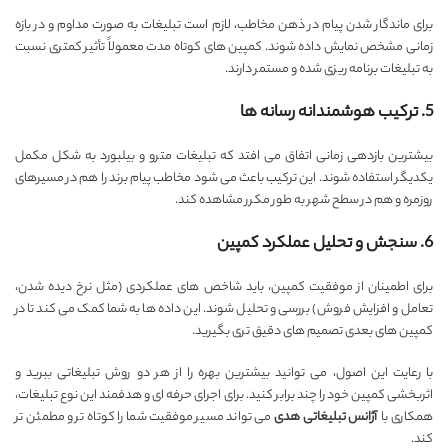
برای ماندگار شدن پیام در ذهن مخاطب، لازم است تبلیغات به صورت مداوم و در بازه
زمانی مشخص نمایش داده شوند. کمپین های کوتاه مدت معمولاً تأثیر کمتری نسبت
به تبلیغات برنامه ریزی شده و مستمر دارند.
5. ترکیب هوشمندانه رسانه ها
بیشترین بازدهی زمانی اتفاق می افتد که تبلیغات مترو و بیلبورد به شکل مکمل
یکدیگر استفاده شوند. این ترکیب باعث می شود مخاطب پیام برند را هم در مسیرهای
روزمره و هم در سطح شهر به طور مکرر مشاهده کند.
6. سنجش و تحلیل عملکرد کمپین
برای اطمینان از موفقیت کمپین، باید شاخص های عملکردی (مثل نرخ دیده شدن،
تعامل و افزایش فروش) بررسی و تحلیل شوند. این داده ها به شما کمک می کند تا در
کمپین های بعدی تصمیم های دقیق تری بگیرید.
با رعایت این اصول، می توانید بیشترین بهره را از هر دو روش تبلیغاتی ببرید و
اثربخشی کمپین خود را چند برابر کنید. برای اجرای حرفه ای و هدفمند این نوع تبلیغات،
همکاری با
آژانس تبلیغاتی هدی
می تواند مسیر موفقیت شما را کوتاه تر و مطمئن تر
کند.