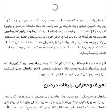
در دنیای رقابتی امروز، انتخاب رسانه ای مناسب برای تبلیغات شهری می تواند تفاوت
بین یک کمپین موفق و یک هزینه بی ثمر باشد. مقایسه تبلیغات در مترو و بیلبورد
شهری دو ابزار قدرتمند و پرطرفدار در این زمینه،
تبلیغات در مترو
و
بیلبوردهای شهری
هستند که هر کدام مزایا و تاثیرگذاری خاص خود را دارند. برندها با حضور در مسیرهای
پرتردد و پرجمعیت، می توانند پیام خود را به هزاران مخاطب هدف منتقل کنند. اما
اینکه کدام روش برای کسب و کار شما بهتر است، به هدف تبلیغاتی، بودجه و جامعه
هدفتان بستگی دارد.
اگر قصد دارید با
قیمت تبلیغات در مترو
آشنا شوید یا برای
اجاره بیلبورد در تهران
اقدام
کنید، پیشنهاد میکنیم همین حالا از خدمات تخصصی
آژانس تبلیغاتی هدی
استفاده
کنید و مسیر رشد برندتان را هوشمندانه تر انتخاب نمایید.
تعریف و معرفی تبلیغات در مترو
تبلیغات در مترو یکی از موثرترین روش های بازاریابی محیطی در شهرهای بزرگ به شمار
می آید. مترو به دلیل تردد روزانه هزاران نفر، بستری ایده آل برای انتقال پیام های
تبلیغاتی به طیف گسترده ای از مخاطبان فراهم می کند. این نوع تبلیغات معمولاً به