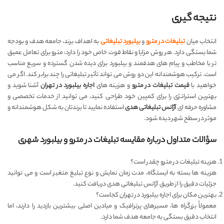
نتیجه گیری
انتخاب میان
تبلیغات در مترو
و
بیلبورد تبلیغاتی
به اهداف برند، جامعه هدف و بودجه
شما بستگی دارد. هر روش مزایا و نقاط قوت خاص خود را دارد: مترو برای تعامل عمیق
تر با مخاطب و پیام های هدفمند و بیلبورد برای دیده شدن گسترده و سریع مناسب
است. ترکیب هوشمندانه این دو روش می تواند تأثیر تبلیغاتی را چند برابر کند. اگر می
خواهید با
قیمت تبلیغات در مترو
و هزینه های
اجاره بیلبورد در تهران
آشنا شوید و
بهترین استراتژی را برای کمپین خود طراحی کنید، می توانید از خدمات تخصصی و
مشاوره حرفه ای
آژانس تبلیغاتی هدی
استفاده نمایید تا برندتان به شکل هوشمندانه و
موثر در سطح شهر دیده شود.
سؤالات متداول درباره مقایسه تبلیغات در مترو و بیلبورد شهری
هزینه تبلیغات در مترو چقدر است؟
هزینه ها بسته به ایستگاه، مدت زمان نمایش و نوع تبلیغ متغیر است و می توانید
جزئیات دقیق را از طریق آژانس تبلیغاتی هدی دریافت کنید.
بهترین مکان برای اجاره بیلبورد در تهران کجاست؟
معمولاً بزرگراه ها، مسیرهای پرترافیک و میادین اصلی بیشترین بازدید را دارند، اما
انتخاب دقیق بستگی به جامعه هدف شما دارد.