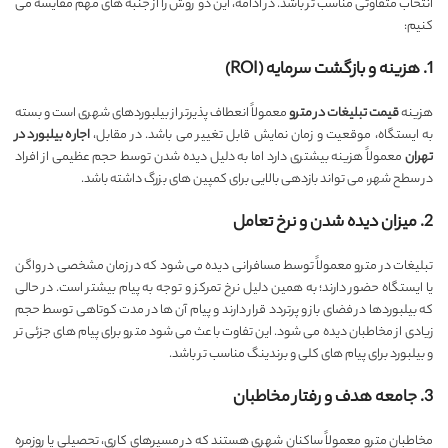
انتخاب متفاوتی مناسب تر باشد. در ادامه، این دو روش را از جنبه های مهم مقایسه می
کنیم:
1. هزینه و بازگشت سرمایه (ROI)
هزینه
قیمت تبلیغات در مترو
معمولاً انعطاف پذیرتر از بیلبوردهای شهری است و بسته
به ایستگاه، موقعیت و زمان نمایش قابل تغییر می باشد. در مقابل،
اجاره بیلبورد در
تهران
معمولاً هزینه بیشتری دارد اما به دلیل دیده شدن توسط حجم عظیمی از افراد
در سطح شهر، می تواند بازدهی بالایی برای کمپین های بزرگ داشته باشد.
2. میزان دیده شدن و نرخ تعامل
تبلیغات در مترو معمولاً توسط مسافرانی دیده می شود که در زمان مشخصی در واگن
یا ایستگاه حضور دارند؛ به همین دلیل نرخ تمرکز و توجه به پیام بیشتر است. در حالی
که بیلبوردها در فضای باز و پرتردد قرار دارند و پیام آن ها در مدت کوتاهی توسط حجم
زیادی از مخاطبان دیده می شود. این تفاوت باعث می شود مترو برای پیام های جزئی تر
و بیلبورد برای پیام های کلی و برندینگ مناسب تر باشد.
3. جامعه هدف و رفتار مخاطبان
مخاطبان مترو معمولاً ساکنان شهری هستند که در مسیرهای کاری، تحصیلی یا روزمره