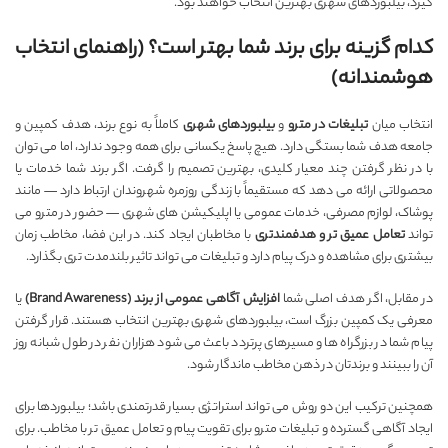
گیرد، بیلبوردهای شهری بهترین انتخاب خواهند بود.
کدام گزینه برای برند شما بهتر است؟ (راهنمای انتخاب
هوشمندانه)
انتخاب میان
تبلیغات در مترو
و
بیلبوردهای شهری
کاملاً به نوع برند، هدف کمپین و
جامعه هدف شما بستگی دارد. هیچ پاسخ یکسانی برای همه وجود ندارد، اما می توان
با در نظر گرفتن چند معیار کلیدی، بهترین تصمیم را گرفت. اگر برند شما خدمات یا
محصولاتی ارائه می دهد که مستقیماً با زندگی روزمره شهروندان ارتباط دارد — مانند
پوشاک، لوازم مصرفی، خدمات عمومی یا اپلیکیشن های شهری — حضور در مترو می
تواند
تعامل عمیق تر و هدفمندتری
با مخاطبان ایجاد کند. در این فضا، مخاطب زمان
بیشتری برای مشاهده و درک پیام دارد و تبلیغات می تواند تاثیر بلندمدت تری بگذارد.
در مقابل، اگر هدف اصلی شما
افزایش آگاهی عمومی از برند (
Brand Awareness
)
یا
معرفی یک کمپین بزرگ است، بیلبوردهای شهری بهترین انتخاب هستند. قرار گرفتن
پیام شما در بزرگراه ها و مسیرهای پرتردد باعث می شود هزاران نفر در طول شبانه روز
آن را ببینند و برندتان در ذهن مخاطب ماندگار شود.
همچنین ترکیب این دو روش می تواند استراتژی بسیار قدرتمندی باشد؛ بیلبوردها برای
ایجاد آگاهی گسترده و تبلیغات مترو برای تقویت پیام و تعامل عمیق تر با مخاطب. برای