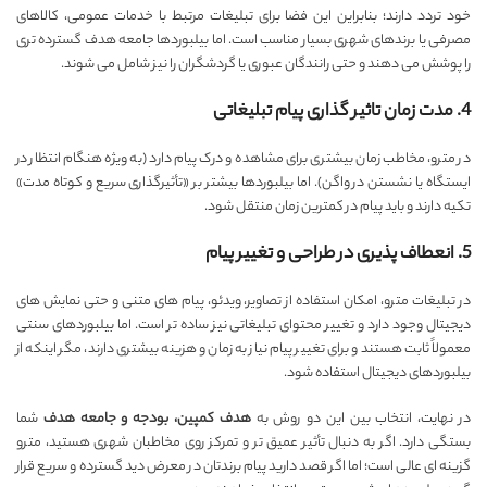
خود تردد دارند؛ بنابراین این فضا برای تبلیغات مرتبط با خدمات عمومی، کالاهای
مصرفی یا برندهای شهری بسیار مناسب است. اما بیلبوردها جامعه هدف گسترده تری
را پوشش می دهند و حتی رانندگان عبوری یا گردشگران را نیز شامل می شوند.
4. مدت زمان تاثیر گذاری پیام تبلیغاتی
در مترو، مخاطب زمان بیشتری برای مشاهده و درک پیام دارد (به ویژه هنگام انتظار در
ایستگاه یا نشستن در واگن). اما بیلبوردها بیشتر بر «تأثیرگذاری سریع و کوتاه مدت»
تکیه دارند و باید پیام در کمترین زمان منتقل شود.
5. انعطاف پذیری در طراحی و تغییر پیام
در تبلیغات مترو، امکان استفاده از تصاویر، ویدئو، پیام های متنی و حتی نمایش های
دیجیتال وجود دارد و تغییر محتوای تبلیغاتی نیز ساده تر است. اما بیلبوردهای سنتی
معمولاً ثابت هستند و برای تغییر پیام نیاز به زمان و هزینه بیشتری دارند، مگر اینکه از
بیلبوردهای دیجیتال استفاده شود.
در نهایت، انتخاب بین این دو روش به
هدف کمپین، بودجه و جامعه هدف
شما
بستگی دارد. اگر به دنبال تأثیر عمیق تر و تمرکز روی مخاطبان شهری هستید، مترو
گزینه ای عالی است؛ اما اگر قصد دارید پیام برندتان در معرض دید گسترده و سریع قرار