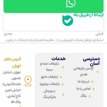
ارتباط از طریق بله
قبلی
بعدی
استراتژی موفق تبلیغات تلویزیونی در ایران
مقایسه هزینه و بازده تبلیغات در تلویزیون ایران
دسترسی
خدمات
آدرس دفتر
آسان
تبلیغات صدا و
تهران
آژانس تبلیغاتی
سیما
تهران، خیابان
هدی
تبلیغات مترو
نلسون
درباره ما
تبلیغات بیلبورد
ماندلا(جردن)،
تماس با ما
خیابان امین
دیجیتال
بلاگ
کاج آبادی،
مارکتینگ
پلاک۱۱۴