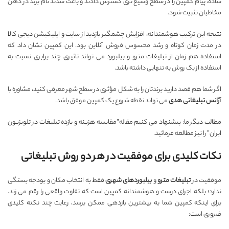
ساده، پیام کمپین را در سطح وسیع تری گسترش دادند و باعث شدند نام برند در ذهن
مخاطبان تثبیت شود.
نتیجه این ترکیب هوشمندانه، افزایش چشمگیر بازدید از سایت و اپلیکیشن دیجی کالا
در مدت زمان کوتاه و رشد محسوس فروش آنلاین بود. این کمپین نشان داد که
استفاده هم زمان از تبلیغات مترو و بیلبورد می تواند تاثیری چند برابری نسبت به
استفاده از یک روش به تنهایی داشته باشد.
اگر شما هم قصد دارید برندتان را به شکل مؤثری در سطح شهر معرفی کنید، مشاوره با
آژانس تبلیغاتی هدی
می تواند نقطه شروع یک کمپین موفق باشد.
مطالب دیگر ما: پیشنهاد می کنیم مقاله”
مقایسه هزینه و بازده تبلیغات در تلویزیون
ایران
” را نیز مطالعه فرمائید.
نکات کلیدی برای موفقیت در هر دو روش تبلیغاتی
موفقیت در
تبلیغات مترو
و
بیلبوردهای شهری
فقط به انتخاب مکان و بودجه بستگی
ندارد؛ بلکه اجرای درست و هوشمندانه کمپین است که تفاوت واقعی را رقم می زند.
برای اینکه کمپین شما به بیشترین بازدهی ممکن برسد، رعایت چند نکته کلیدی
ضروری است: